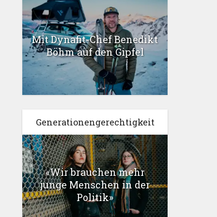
Mit Dynafit-Chef Benedikt
Böhm auf den Gipfel
Generationengerechtigkeit
«Wir brauchen mehr
junge Menschen in der
Politik»