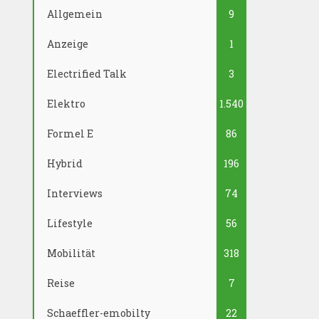
Allgemein
9
Anzeige
1
Electrified Talk
3
Elektro
1.540
Formel E
86
Hybrid
196
Interviews
74
Lifestyle
56
Mobilität
318
Reise
7
Schaeffler-emobilty
22