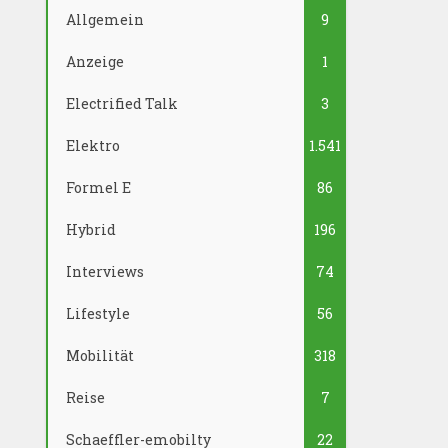
Allgemein
9
Anzeige
1
Electrified Talk
3
Elektro
1.541
Formel E
86
Hybrid
196
Interviews
74
Lifestyle
56
Mobilität
318
Reise
7
Schaeffler-emobilty
22