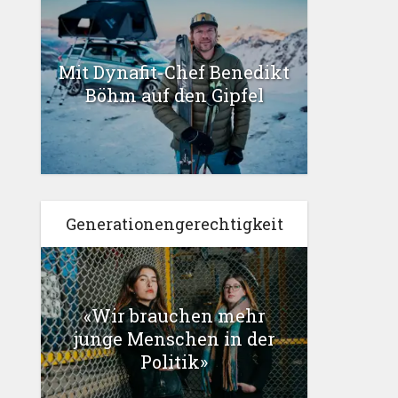
Mit Dynafit-Chef Benedikt
Böhm auf den Gipfel
Generationengerechtigkeit
«Wir brauchen mehr
junge Menschen in der
Politik»