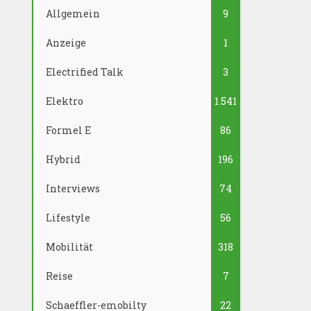
Allgemein
9
Anzeige
1
Electrified Talk
3
Elektro
1.541
Formel E
86
Hybrid
196
Interviews
74
Lifestyle
56
Mobilität
318
Reise
7
Schaeffler-emobilty
22