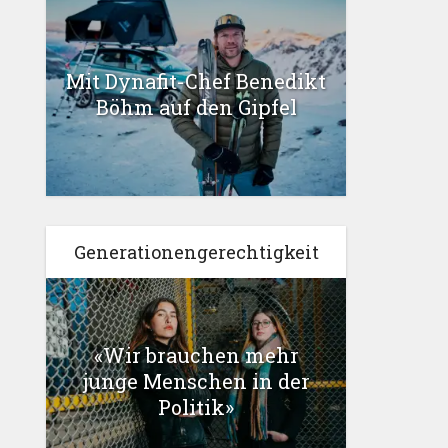
Mit Dynafit-Chef Benedikt
Böhm auf den Gipfel
Generationengerechtigkeit
«Wir brauchen mehr
junge Menschen in der
Politik»