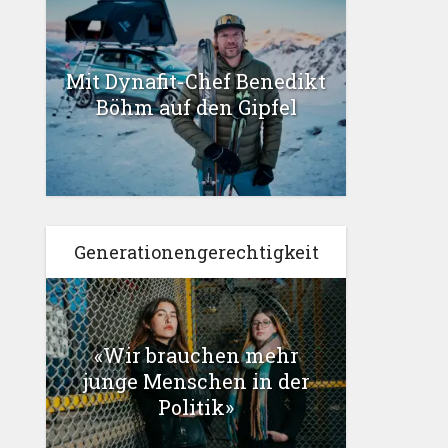
Mit Dynafit-Chef Benedikt
Böhm auf den Gipfel
Generationengerechtigkeit
«Wir brauchen mehr
junge Menschen in der
Politik»