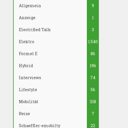
Allgemein
9
Anzeige
1
Electrified Talk
3
Elektro
1.540
Formel E
86
Hybrid
196
Interviews
74
Lifestyle
56
Mobilität
318
Reise
7
Schaeffler-emobilty
22