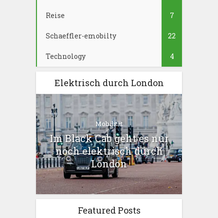
Reise
7
Schaeffler-emobilty
22
Technology
4
Elektrisch durch London
Mobilität
Im Black Cab geht es nur
noch elektrisch durch
London
Featured Posts