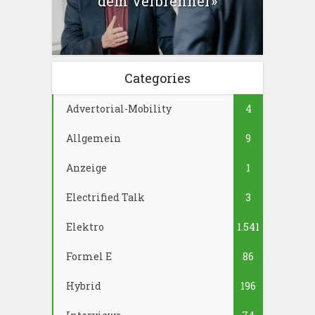
dem Verbrenner»
Categories
Advertorial-Mobility
4
Allgemein
9
Anzeige
1
Electrified Talk
3
Elektro
1.541
Formel E
86
Hybrid
196