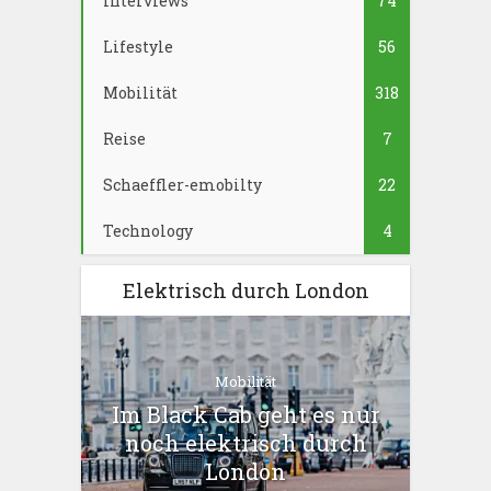
Interviews
74
Lifestyle
56
Mobilität
318
Reise
7
Schaeffler-emobilty
22
Technology
4
Elektrisch durch London
Mobilität
Im Black Cab geht es nur
noch elektrisch durch
London