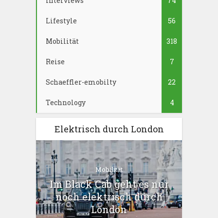
Interviews
74
Lifestyle
56
Mobilität
318
Reise
7
Schaeffler-emobilty
22
Technology
4
Elektrisch durch London
Mobilität
Im Black Cab geht es nur
noch elektrisch durch
London