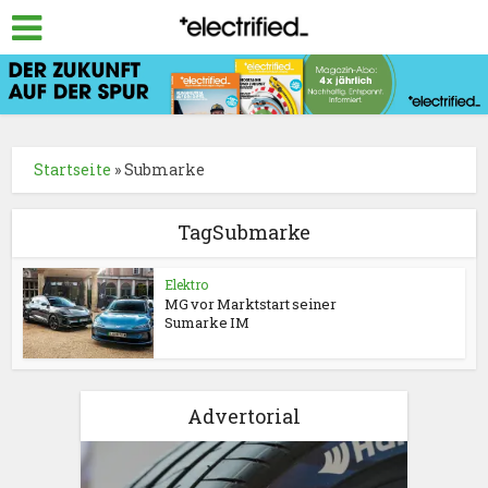
Startseite
»
Submarke
TagSubmarke
Elektro
MG vor Marktstart seiner
Sumarke IM
Advertorial