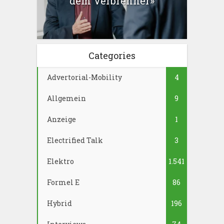
dem Verbrenner»
Categories
Advertorial-Mobility
4
Allgemein
9
Anzeige
1
Electrified Talk
3
Elektro
1.541
Formel E
86
Hybrid
196