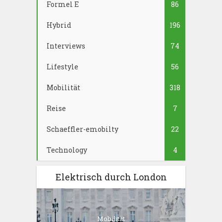
Formel E
86
Hybrid
196
Interviews
74
Lifestyle
56
Mobilität
318
Reise
7
Schaeffler-emobilty
22
Technology
4
Elektrisch durch London
Mobilität