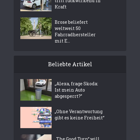
tritt rückwirkend in
Kraft
Brose beliefert
weltweit 50
Fahrradhersteller
mit E...
Beliebte Artikel
„Alexa, frage Skoda:
Ist mein Auto
abgesperrt?”
„Ohne Verantwortung
gibt es keine Freiheit“
„The Good Turn“ will