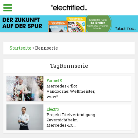
Startseite
»
Rennserie
TagRennserie
Formel E
Mercedes-Pilot
Vandoorne: Weltmeister,
wow!!
Elektro
Projekt Titelverteidigung:
Zuversicht beim
Mercedes-EQ...