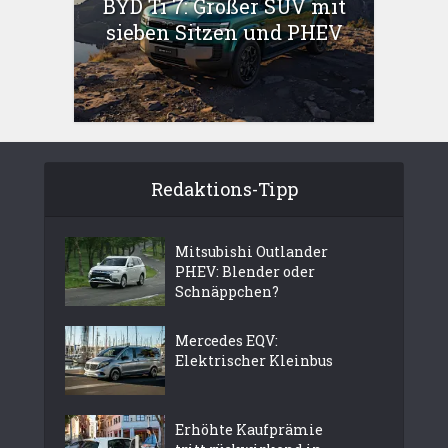
BYD Ti 7: Großer SUV mit
sieben Sitzen und PHEV
Redaktions-Tipp
Mitsubishi Outlander
PHEV: Blender oder
Schnäppchen?
Mercedes EQV:
Elektrischer Kleinbus
Erhöhte Kaufprämie