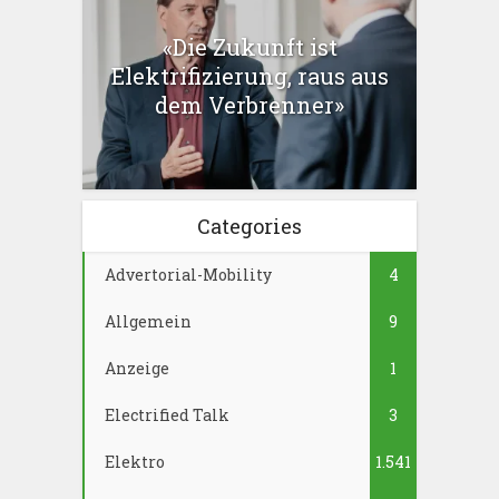
«Die Zukunft ist
Elektrifizierung, raus aus
dem Verbrenner»
Categories
Advertorial-Mobility
4
Allgemein
9
Anzeige
1
Electrified Talk
3
Elektro
1.541