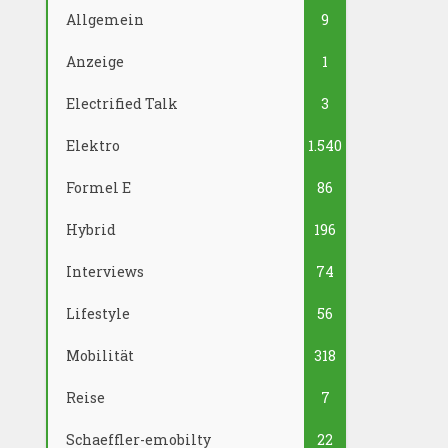
Allgemein
9
Anzeige
1
Electrified Talk
3
Elektro
1.540
Formel E
86
Hybrid
196
Interviews
74
Lifestyle
56
Mobilität
318
Reise
7
Schaeffler-emobilty
22