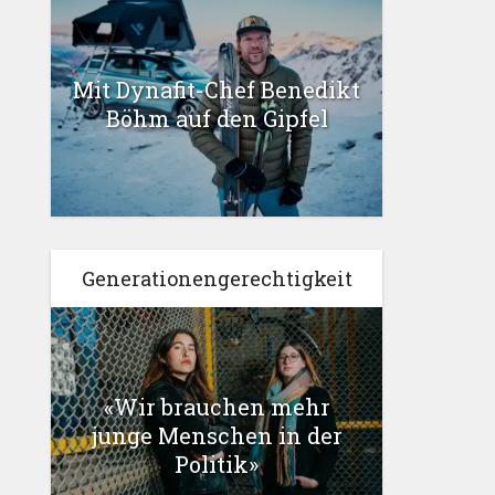
Mit Dynafit-Chef Benedikt
Böhm auf den Gipfel
Generationengerechtigkeit
«Wir brauchen mehr
junge Menschen in der
Politik»