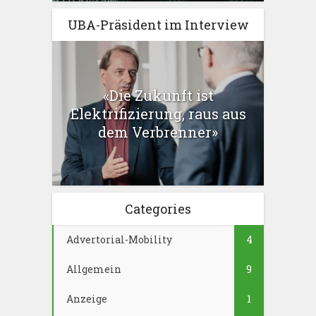
UBA-Präsident im Interview
«Die Zukunft ist
Elektrifizierung, raus aus
dem Verbrenner»
Categories
Advertorial-Mobility
4
Allgemein
9
Anzeige
1