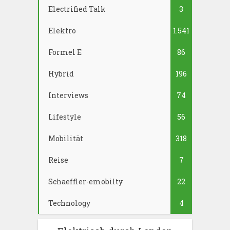
Electrified Talk
3
Elektro
1.541
Formel E
86
Hybrid
196
Interviews
74
Lifestyle
56
Mobilität
318
Reise
7
Schaeffler-emobilty
22
Technology
4