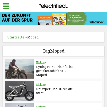
Startseite
»
Moped
TagMoped
Elektro
Eysing PF 40: Pininfarina
gestaltet schickes E-
Moped
Elektro
Uni Viper: Cool durch die
Stadt
Elektro