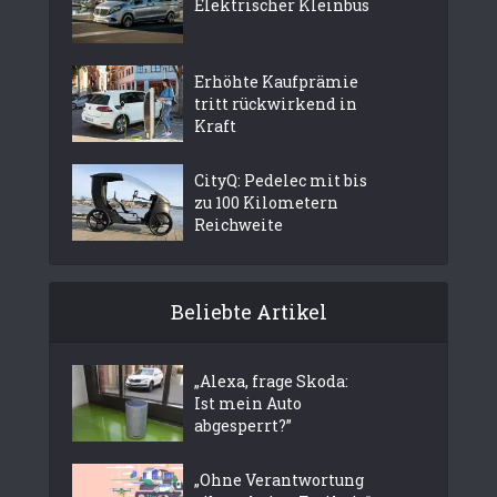
Elektrischer Kleinbus
Erhöhte Kaufprämie
tritt rückwirkend in
Kraft
CityQ: Pedelec mit bis
zu 100 Kilometern
Reichweite
Beliebte Artikel
„Alexa, frage Skoda:
Ist mein Auto
abgesperrt?”
„Ohne Verantwortung