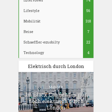
Interviews
74
Lifestyle
56
Mobilität
318
Reise
7
Schaeffler-emobilty
22
Technology
4
Elektrisch durch London
Mobilität
Im Black Cab geht es nur
noch elektrisch durch
London