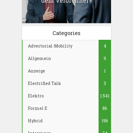
dem Verbrenner»
Categories
Advertorial-Mobility
4
Allgemein
9
Anzeige
1
Electrified Talk
3
Elektro
1.541
Formel E
86
Hybrid
196