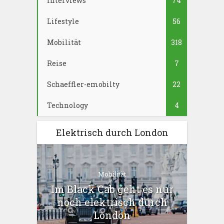
Interviews
74
Lifestyle
56
Mobilität
318
Reise
7
Schaeffler-emobilty
22
Technology
4
Elektrisch durch London
Mobilität
Im Black Cab geht es nur
noch elektrisch durch
London