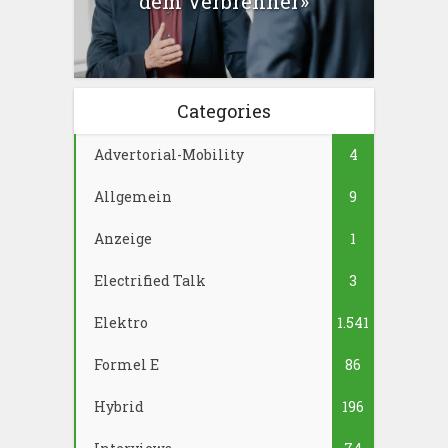
dem Verbrenner»
Categories
Advertorial-Mobility
4
Allgemein
9
Anzeige
1
Electrified Talk
3
Elektro
1.541
Formel E
86
Hybrid
196