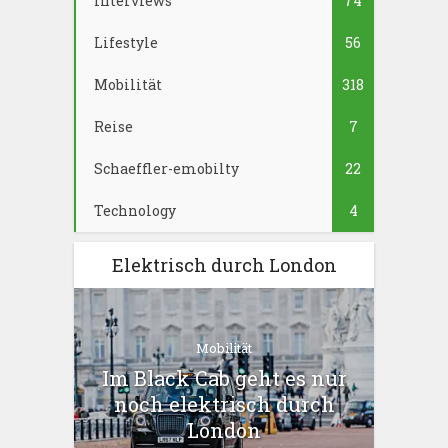
Interviews
74
Lifestyle
56
Mobilität
318
Reise
7
Schaeffler-emobilty
22
Technology
4
Elektrisch durch London
Mobilität
Im Black Cab geht es nur
noch elektrisch durch
London