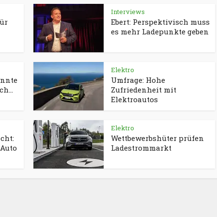
Interviews
für
Ebert: Perspektivisch muss
es mehr Ladepunkte geben
Elektro
önnte
Umfrage: Hohe
h...
Zufriedenheit mit
Elektroautos
Elektro
cht:
Wettbewerbshüter prüfen
-Auto
Ladestrommarkt