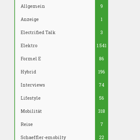
Allgemein
9
Anzeige
1
Electrified Talk
3
Elektro
1.541
Formel E
86
Hybrid
196
Interviews
74
Lifestyle
56
Mobilität
318
Reise
7
Schaeffler-emobilty
22