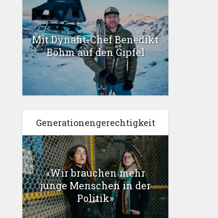
Mit Dynafit-Chef Benedikt
Böhm auf den Gipfel
Generationengerechtigkeit
«Wir brauchen mehr
junge Menschen in der
Politik»