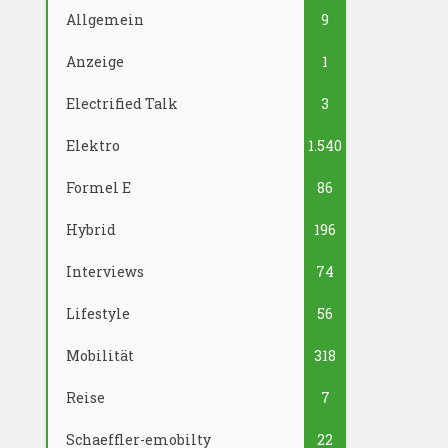
Allgemein
9
Anzeige
1
Electrified Talk
3
Elektro
1.540
Formel E
86
Hybrid
196
Interviews
74
Lifestyle
56
Mobilität
318
Reise
7
Schaeffler-emobilty
22