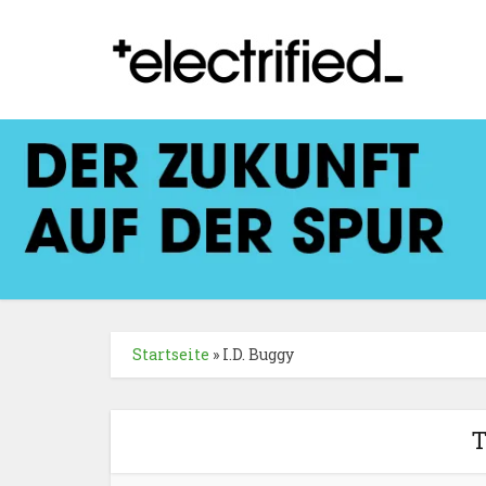
Startseite
»
I.D. Buggy
T