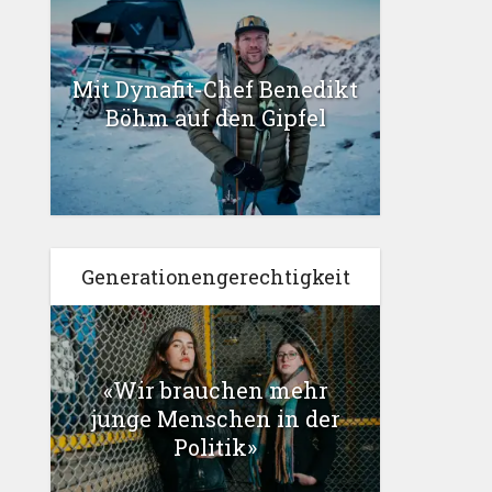
Mit Dynafit-Chef Benedikt
Böhm auf den Gipfel
Generationengerechtigkeit
«Wir brauchen mehr
junge Menschen in der
Politik»