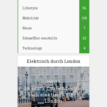
Lifestyle
56
Mobilität
318
Reise
7
Schaeffler-emobilty
22
Technology
4
Elektrisch durch London
Mobilität
Im Black Cab geht es nur
noch elektrisch durch
London