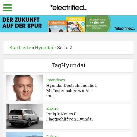
Startseite
»
Hyundai
»
Seite 2
TagHyundai
Interviews
Hyundai-Deutschlandchef:
Mit Inster haben wir Ass
im...
Elektro
Ioniq 9: Neues E-
Flaggschiff von Hyundai
Elektro