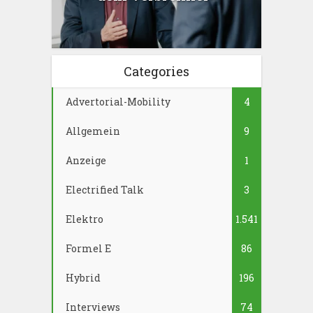
Categories
Advertorial-Mobility
4
Allgemein
9
Anzeige
1
Electrified Talk
3
Elektro
1.541
Formel E
86
Hybrid
196
Interviews
74