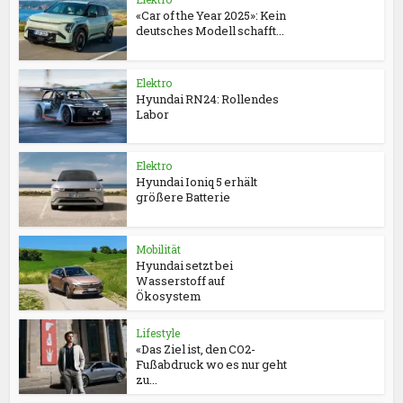
«Car of the Year 2025»: Kein
deutsches Modell schafft...
Elektro
Hyundai RN24: Rollendes
Labor
Elektro
Hyundai Ioniq 5 erhält
größere Batterie
Mobilität
Hyundai setzt bei
Wasserstoff auf
Ökosystem
Lifestyle
«Das Ziel ist, den CO2-
Fußabdruck wo es nur geht
zu...