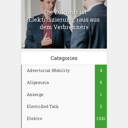
«Die Zukunft ist
Elektrifizierung, raus aus
dem Verbrenner»
Categories
Advertorial-Mobility
4
Allgemein
9
Anzeige
1
Electrified Talk
3
Elektro
1.541