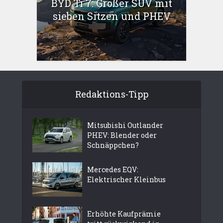
BYD Ti 7: Großer SUV mit
sieben Sitzen und PHEV
Redaktions-Tipp
Mitsubishi Outlander
PHEV: Blender oder
Schnäppchen?
Mercedes EQV:
Elektrischer Kleinbus
Erhöhte Kaufprämie