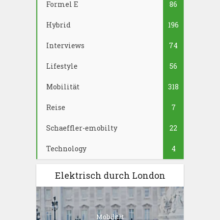
Formel E
86
Hybrid
196
Interviews
74
Lifestyle
56
Mobilität
318
Reise
7
Schaeffler-emobilty
22
Technology
4
Elektrisch durch London
Mobilität