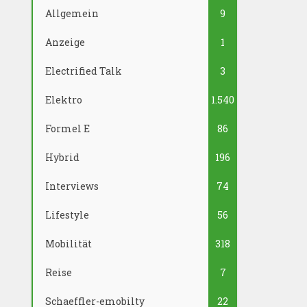
Allgemein
9
Anzeige
1
Electrified Talk
3
Elektro
1.540
Formel E
86
Hybrid
196
Interviews
74
Lifestyle
56
Mobilität
318
Reise
7
Schaeffler-emobilty
22