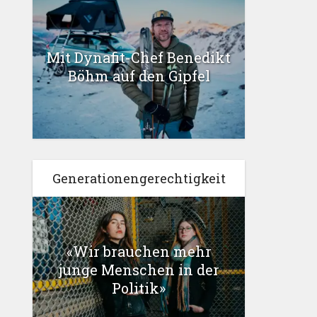
Mit Dynafit-Chef Benedikt
Böhm auf den Gipfel
Generationengerechtigkeit
«Wir brauchen mehr
junge Menschen in der
Politik»