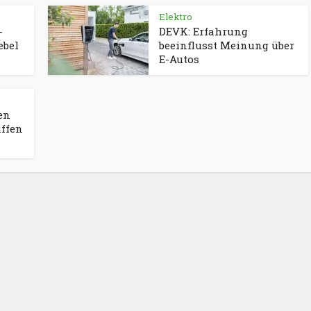
Elektro
-
DEVK: Erfahrung
ebel
beeinflusst Meinung über
E-Autos
ien
affen