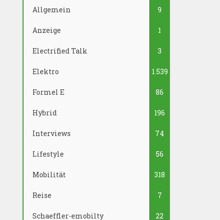
Allgemein
9
Anzeige
1
Electrified Talk
3
Elektro
1.539
Formel E
86
Hybrid
196
Interviews
74
Lifestyle
56
Mobilität
318
Reise
7
Schaeffler-emobilty
22