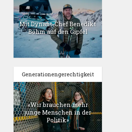
Mit Dynafit-Chef Benedikt
Böhm auf den Gipfel
Generationengerechtigkeit
«Wir brauchen mehr
junge Menschen in der
Politik»