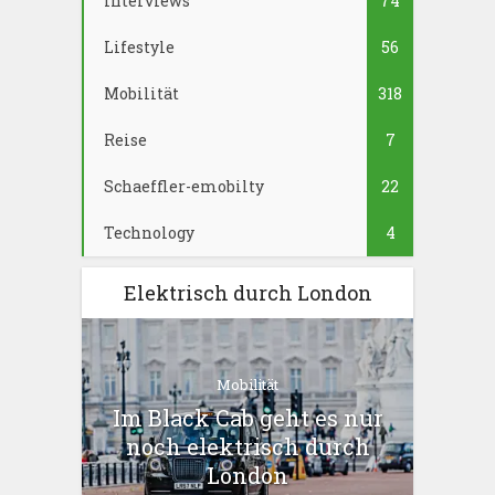
Interviews
74
Lifestyle
56
Mobilität
318
Reise
7
Schaeffler-emobilty
22
Technology
4
Elektrisch durch London
Mobilität
Im Black Cab geht es nur
noch elektrisch durch
London