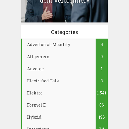
dem Verbrenner»
Categories
Advertorial-Mobility
4
Allgemein
9
Anzeige
1
Electrified Talk
3
Elektro
1.541
Formel E
86
Hybrid
196