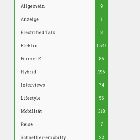
Allgemein
9
Anzeige
1
Electrified Talk
3
Elektro
1.541
Formel E
86
Hybrid
196
Interviews
74
Lifestyle
56
Mobilität
318
Reise
7
Schaeffler-emobilty
22