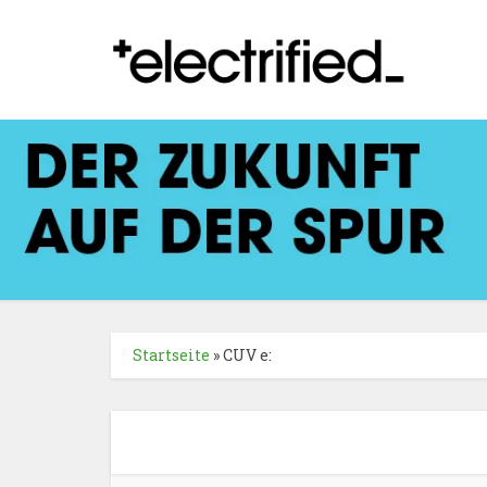
Startseite
»
CUV e: