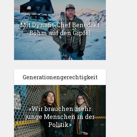
Mit Dynafit-Chef Benedikt
Böhm auf den Gipfel
Generationengerechtigkeit
«Wir brauchen mehr
junge Menschen in der
Politik»