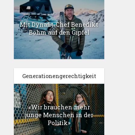
Mit Dynafit-Chef Benedikt
Böhm auf den Gipfel
Generationengerechtigkeit
«Wir brauchen mehr
junge Menschen in der
Politik»