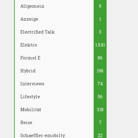
Allgemein
9
Anzeige
1
Electrified Talk
3
Elektro
1.541
Formel E
86
Hybrid
196
Interviews
74
Lifestyle
56
Mobilität
318
Reise
7
Schaeffler-emobilty
22