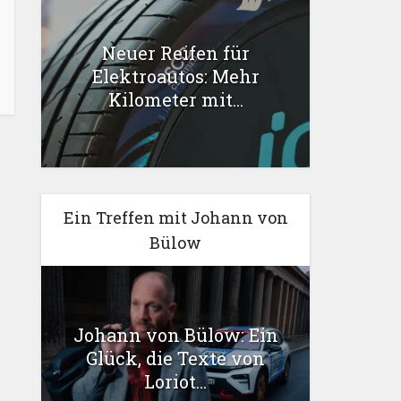
Neuer Reifen für
Elektroautos: Mehr
Kilometer mit...
Ein Treffen mit Johann von
Bülow
Johann von Bülow: Ein
Glück, die Texte von
Loriot...