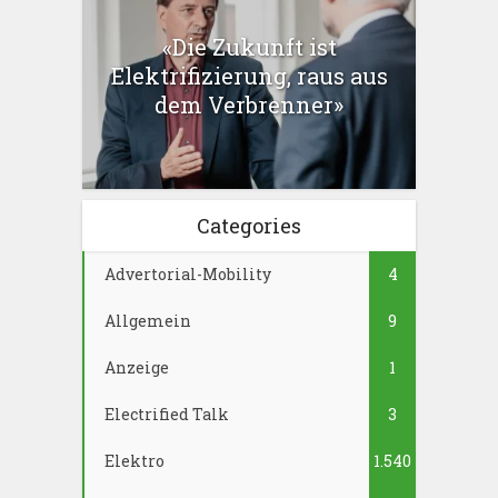
«Die Zukunft ist
Elektrifizierung, raus aus
dem Verbrenner»
Categories
Advertorial-Mobility
4
Allgemein
9
Anzeige
1
Electrified Talk
3
Elektro
1.540