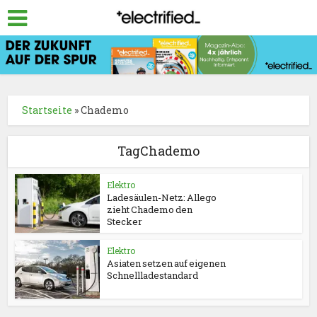
Startseite
»
Chademo
TagChademo
Elektro
Ladesäulen-Netz: Allego
zieht Chademo den
Stecker
Elektro
Asiaten setzen auf eigenen
Schnellladestandard