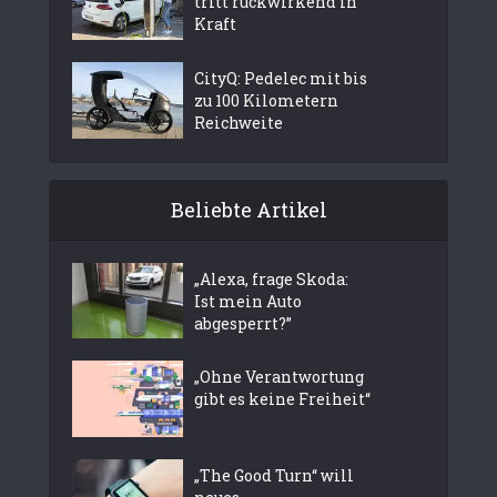
tritt rückwirkend in
Kraft
CityQ: Pedelec mit bis
zu 100 Kilometern
Reichweite
Beliebte Artikel
„Alexa, frage Skoda:
Ist mein Auto
abgesperrt?”
„Ohne Verantwortung
gibt es keine Freiheit“
„The Good Turn“ will