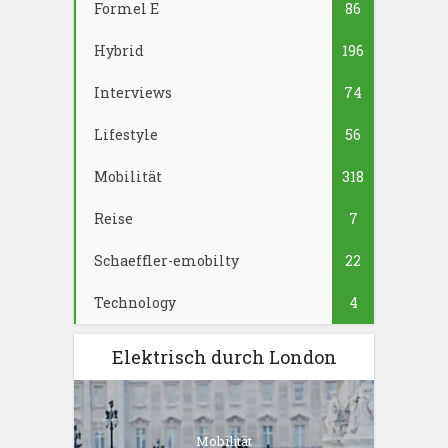
Formel E
86
Hybrid
196
Interviews
74
Lifestyle
56
Mobilität
318
Reise
7
Schaeffler-emobilty
22
Technology
4
Elektrisch durch London
Mobilität