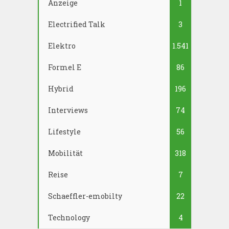
Anzeige
1
Electrified Talk
3
Elektro
1.541
Formel E
86
Hybrid
196
Interviews
74
Lifestyle
56
Mobilität
318
Reise
7
Schaeffler-emobilty
22
Technology
4