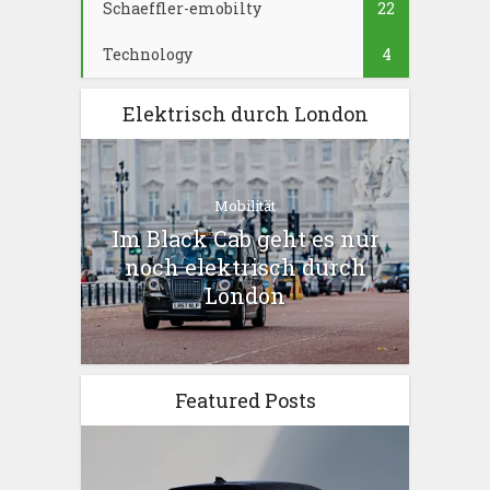
Schaeffler-emobilty
22
Technology
4
Elektrisch durch London
Mobilität
Im Black Cab geht es nur
noch elektrisch durch
London
Featured Posts