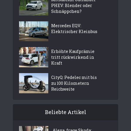
PHEV: Blender oder
Schnäppchen?
Mercedes EQV:
Elektrischer Kleinbus
Erhöhte Kaufprämie
tritt rückwirkend in
Kraft
CityQ: Pedelec mit bis
zu 100 Kilometern
Reichweite
Beliebte Artikel
„Alexa, frage Skoda: