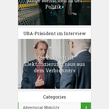
junge Menschen in der
Politik»
UBA-Präsident im Interview
«Die Zukunft ist
Elektrifizierung, raus aus
dem Verbrenner»
Categories
Advertorial-Mobility
4