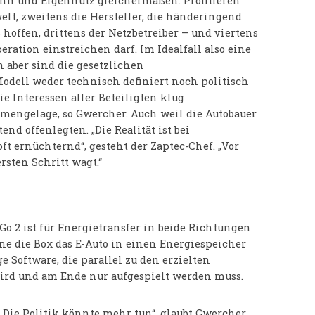
inn und Eigennutz gleichermaßen. Profitieren
t, zweitens die Hersteller, die händeringend
 hoffen, drittens der Netzbetreiber – und viertens
eration einstreichen darf. Im Idealfall also eine
 aber sind die gesetzlichen
dell weder technisch definiert noch politisch
die Interessen aller Beteiligten klug
emengelage, so Gwercher. Auch weil die Autobauer
nd offenlegten. „Die Realität ist bei
t ernüchternd“, gesteht der Zaptec-Chef. „Vor
rsten Schritt wagt.“
 Go 2 ist für Energietransfer in beide Richtungen
önne die Box das E-Auto in einen Energiespeicher
e Software, die parallel zu den erzielten
wird und am Ende nur aufgespielt werden muss.
Die Politik könnte mehr tun“, glaubt Gwercher.