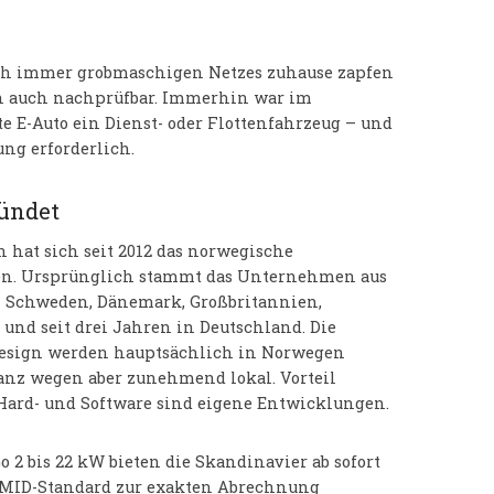
och immer grobmaschigen Netzes zuhause zapfen
rn auch nachprüfbar. Immerhin war im
e E-Auto ein Dienst- oder Flottenfahrzeug – und
ng erforderlich.
ründet
 hat sich seit 2012 das norwegische
n. Ursprünglich stammt das Unternehmen aus
in Schweden, Dänemark, Großbritannien,
 und seit drei Jahren in Deutschland. Die
esign werden hauptsächlich in Norwegen
lanz wegen aber zunehmend lokal. Vorteil
Hard- und Software sind eigene Entwicklungen.
 2 bis 22 kW bieten die Skandinavier ab sofort
 MID-Standard zur exakten Abrechnung