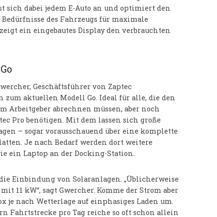
asst sich dabei jedem E-Auto an und optimiert den
n Bedürfnisse des Fahrzeugs für maximale
 zeigt ein eingebautes Display den verbrauchten
 Go
wercher, Geschäftsführer von Zaptec
h zum aktuellen Modell Go. Ideal für alle, die den
em Arbeitgeber abrechnen müssen, aber noch
ec Pro benötigen. Mit dem lassen sich große
agen – sogar vorausschauend über eine komplette
atten. Je nach Bedarf werden dort weitere
e ein Laptop an der Docking-Station.
f die Einbindung von Solaranlagen. „Üblicherweise
 mit 11 kW“, sagt Gwercher. Komme der Strom aber
Box je nach Wetterlage auf einphasiges Laden um.
n Fahrtstrecke pro Tag reiche so oft schon allein