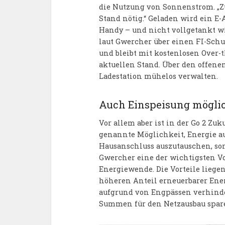
die Nutzung von Sonnenstrom. „Z
Stand nötig.“ Geladen wird ein E
Handy – und nicht vollgetankt wi
laut Gwercher über einen FI-Schut
und bleibt mit kostenlosen Over-
aktuellen Stand. Über den offen
Ladestation mühelos verwalten.
Auch Einspeisung mögli
Vor allem aber ist in der Go 2 Zuku
genannte Möglichkeit, Energie au
Hausanschluss auszutauschen, son
Gwercher eine der wichtigsten Vo
Energiewende. Die Vorteile liege
höheren Anteil erneuerbarer En
aufgrund von Engpässen verhinde
Summen für den Netzausbau spar