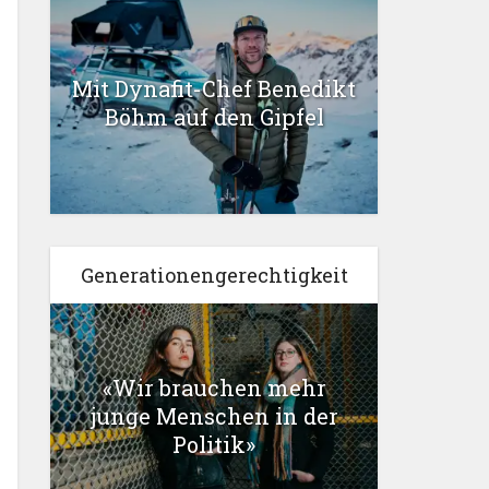
Mit Dynafit-Chef Benedikt
Böhm auf den Gipfel
Generationengerechtigkeit
«Wir brauchen mehr
junge Menschen in der
Politik»