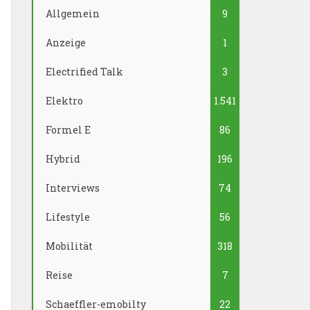
Allgemein
9
Anzeige
1
Electrified Talk
3
Elektro
1.541
Formel E
86
Hybrid
196
Interviews
74
Lifestyle
56
Mobilität
318
Reise
7
Schaeffler-emobilty
22