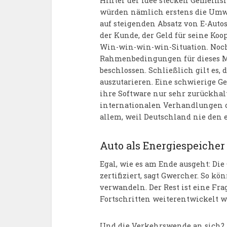
Hinter der Idee stecken Gemeins
würden nämlich erstens die Umwel
auf steigenden Absatz von E-Autos
der Kunde, der Geld für seine Koop
Win-win-win-win-Situation. Noch
Rahmenbedingungen für dieses Mo
beschlossen. Schließlich gilt es, 
auszutarieren. Eine schwierige G
ihre Software nur sehr zurückhalte
internationalen Verhandlungen of
allem, weil Deutschland nie den e
Auto als Energiespeicher
Egal, wie es am Ende ausgeht: Die
zertifiziert, sagt Gwercher. So k
verwandeln. Der Rest ist eine Frag
Fortschritten weiterentwickelt 
Und die Verkehrswende an sich? „