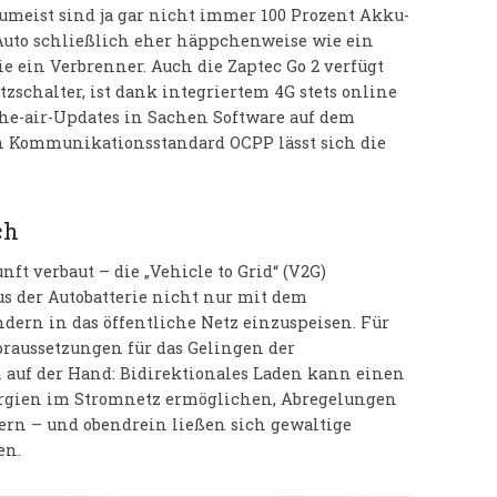
umeist sind ja gar nicht immer 100 Prozent Akku-
-Auto schließlich eher häppchenweise wie ein
e ein Verbrenner. Auch die Zaptec Go 2 verfügt
zschalter, ist dank integriertem 4G stets online
the-air-Updates in Sachen Software auf dem
en Kommunikationsstandard OCPP lässt sich die
ch
nft verbaut – die „Vehicle to Grid“ (V2G)
s der Autobatterie nicht nur mit dem
dern in das öffentliche Netz einzuspeisen. Für
raussetzungen für das Gelingen der
n auf der Hand: Bidirektionales Laden kann einen
ergien im Stromnetz ermöglichen, Abregelungen
rn – und obendrein ließen sich gewaltige
en.