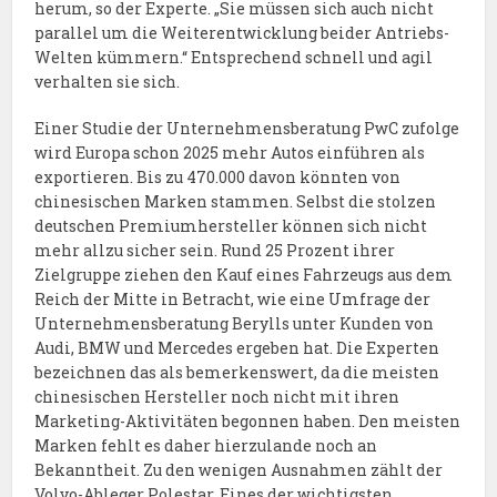
herum, so der Experte. „Sie müssen sich auch nicht
parallel um die Weiterentwicklung beider Antriebs-
Welten kümmern.“ Entsprechend schnell und agil
verhalten sie sich.
Einer Studie der Unternehmensberatung PwC zufolge
wird Europa schon 2025 mehr Autos einführen als
exportieren. Bis zu 470.000 davon könnten von
chinesischen Marken stammen. Selbst die stolzen
deutschen Premiumhersteller können sich nicht
mehr allzu sicher sein. Rund 25 Prozent ihrer
Zielgruppe ziehen den Kauf eines Fahrzeugs aus dem
Reich der Mitte in Betracht, wie eine Umfrage der
Unternehmensberatung Berylls unter Kunden von
Audi, BMW und Mercedes ergeben hat. Die Experten
bezeichnen das als bemerkenswert, da die meisten
chinesischen Hersteller noch nicht mit ihren
Marketing-Aktivitäten begonnen haben. Den meisten
Marken fehlt es daher hierzulande noch an
Bekanntheit. Zu den wenigen Ausnahmen zählt der
Volvo-Ableger Polestar. Eines der wichtigsten