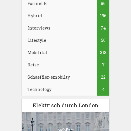
Formel E
86
Hybrid
196
Interviews
74
Lifestyle
56
Mobilität
318
Reise
7
Schaeffler-emobilty
22
Technology
4
Elektrisch durch London
Mobilität