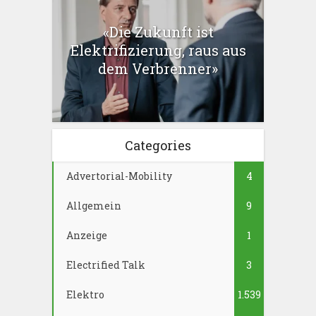
«Die Zukunft ist
Elektrifizierung, raus aus
dem Verbrenner»
Categories
Advertorial-Mobility
4
Allgemein
9
Anzeige
1
Electrified Talk
3
Elektro
1.539