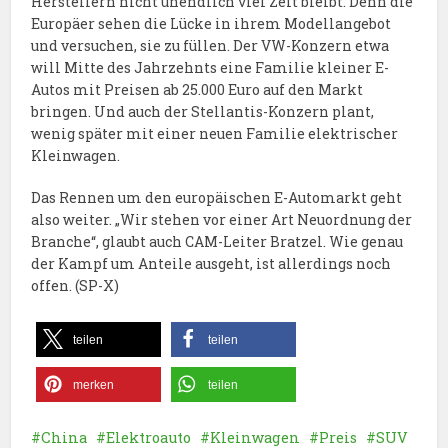
Herstellern nicht unendlich viel Zeit bleibt. Denn die
Europäer sehen die Lücke in ihrem Modellangebot
und versuchen, sie zu füllen. Der VW-Konzern etwa
will Mitte des Jahrzehnts eine Familie kleiner E-
Autos mit Preisen ab 25.000 Euro auf den Markt
bringen. Und auch der Stellantis-Konzern plant,
wenig später mit einer neuen Familie elektrischer
Kleinwagen.
Das Rennen um den europäischen E-Automarkt geht
also weiter. „Wir stehen vor einer Art Neuordnung der
Branche“, glaubt auch CAM-Leiter Bratzel. Wie genau
der Kampf um Anteile ausgeht, ist allerdings noch
offen. (SP-X)
teilen
teilen
merken
teilen
China
Elektroauto
Kleinwagen
Preis
SUV