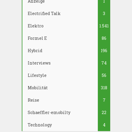
Anzeige
1
Electrified Talk
3
Elektro
1.541
Formel E
86
Hybrid
196
Interviews
74
Lifestyle
56
Mobilität
318
Reise
7
Schaeffler-emobilty
22
Technology
4