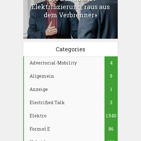
Elektrifizierung, raus aus
dem Verbrenner»
Categories
Advertorial-Mobility
4
Allgemein
9
Anzeige
1
Electrified Talk
3
Elektro
1.540
Formel E
86