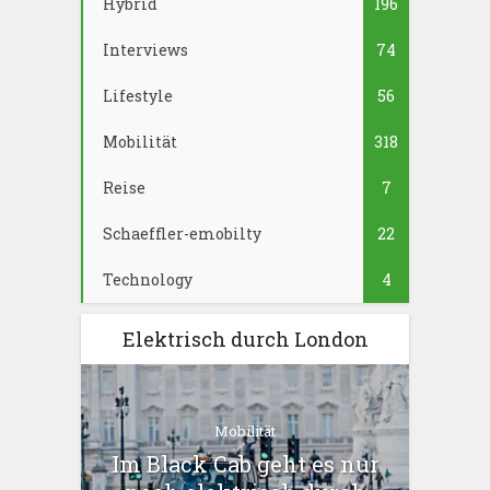
Hybrid
196
Interviews
74
Lifestyle
56
Mobilität
318
Reise
7
Schaeffler-emobilty
22
Technology
4
Elektrisch durch London
Mobilität
Im Black Cab geht es nur