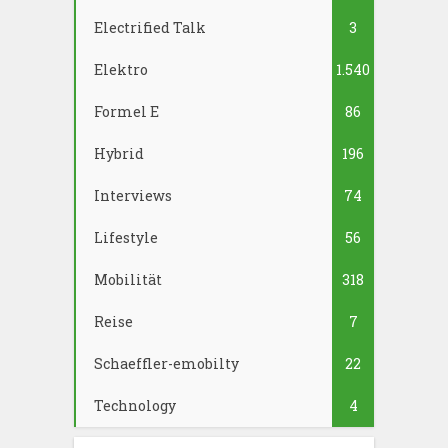
Electrified Talk
3
Elektro
1.540
Formel E
86
Hybrid
196
Interviews
74
Lifestyle
56
Mobilität
318
Reise
7
Schaeffler-emobilty
22
Technology
4