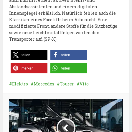
auch nun mit einem aktiven Brems- und
Abstandsassistenten und einem digitalen
Innenspiegel erhältlich. Natürlich fehlen auch die
Klassiker eines Facelifts beim Vito nicht: Eine
modifizierte Front, andere Stoffe für die Sitzbezüge
sowie neue Leichtmetallfelgen werten den
Transporter auf. (SP-X)
teilen
teilen
merken
teilen
Elektro
Mercedes
Tourer
Vito