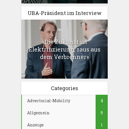
UBA-Präsident im Interview
«Die Zukunft ist
Elektrifizierung, raus aus
dem Verbrenner»
Categories
Advertorial-Mobility
4
Allgemein
9
Anzeige
1