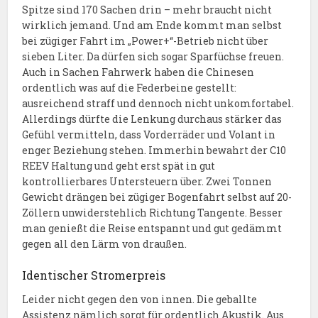
Spitze sind 170 Sachen drin – mehr braucht nicht
wirklich jemand. Und am Ende kommt man selbst
bei zügiger Fahrt im „Power+“-Betrieb nicht über
sieben Liter. Da dürfen sich sogar Sparfüchse freuen.
Auch in Sachen Fahrwerk haben die Chinesen
ordentlich was auf die Federbeine gestellt:
ausreichend straff und dennoch nicht unkomfortabel.
Allerdings dürfte die Lenkung durchaus stärker das
Gefühl vermitteln, dass Vorderräder und Volant in
enger Beziehung stehen. Immerhin bewahrt der C10
REEV Haltung und geht erst spät in gut
kontrollierbares Untersteuern über. Zwei Tonnen
Gewicht drängen bei zügiger Bogenfahrt selbst auf 20-
Zöllern unwiderstehlich Richtung Tangente. Besser
man genießt die Reise entspannt und gut gedämmt
gegen all den Lärm von draußen.
Identischer Stromerpreis
Leider nicht gegen den von innen. Die geballte
Assistenz nämlich sorgt für ordentlich Akustik. Aus