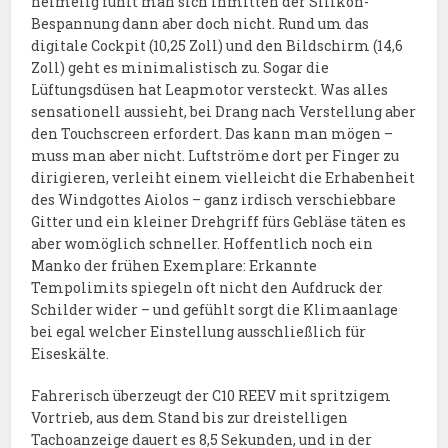
heimelig fühlt man sich inmitten der Silikon-
Bespannung dann aber doch nicht. Rund um das
digitale Cockpit (10,25 Zoll) und den Bildschirm (14,6
Zoll) geht es minimalistisch zu. Sogar die
Lüftungsdüsen hat Leapmotor versteckt. Was alles
sensationell aussieht, bei Drang nach Verstellung aber
den Touchscreen erfordert. Das kann man mögen –
muss man aber nicht. Luftströme dort per Finger zu
dirigieren, verleiht einem vielleicht die Erhabenheit
des Windgottes Aiolos – ganz irdisch verschiebbare
Gitter und ein kleiner Drehgriff fürs Gebläse täten es
aber womöglich schneller. Hoffentlich noch ein
Manko der frühen Exemplare: Erkannte
Tempolimits spiegeln oft nicht den Aufdruck der
Schilder wider – und gefühlt sorgt die Klimaanlage
bei egal welcher Einstellung ausschließlich für
Eiseskälte.
Fahrerisch überzeugt der C10 REEV mit spritzigem
Vortrieb, aus dem Stand bis zur dreistelligen
Tachoanzeige dauert es 8,5 Sekunden, und in der