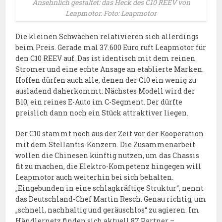
Ansehnlich gestaltet: das Heck des C10 REEV von
Leapmotor. Foto: Leapmotor
Die kleinen Schwächen relativieren sich allerdings
beim Preis. Gerade mal 37.600 Euro ruft Leapmotor für
den C10 REEV auf. Das ist identisch mit dem reinen
Stromer und eine echte Ansage an etablierte Marken.
Hoffen dürfen auch alle, denen der C10 ein wenig zu
ausladend daherkommt: Nächstes Modell wird der
B10, ein reines E-Auto im C-Segment. Der dürfte
preislich dann noch ein Stück attraktiver liegen.
Der C10 stammt noch aus der Zeit vor der Kooperation
mit dem Stellantis-Konzern. Die Zusammenarbeit
wollen die Chinesen künftig nutzen, um das Chassis
fit zu machen, die Elektro-Kompetenz hingegen will
Leapmotor auch weiterhin bei sich behalten.
„Eingebunden in eine schlagkräftige Struktur“, nennt
das Deutschland-Chef Martin Resch. Genau richtig, um
„schnell, nachhaltig und geräuschlos“ zu agieren. Im
Händlernetz finden sich aktuell 87 Partner –