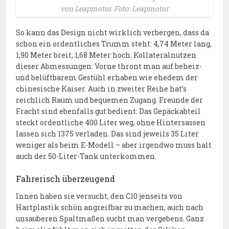
von Leapmotor. Foto: Leapmotor
So kann das Design nicht wirklich verbergen, dass da
schon ein ordentliches Trumm steht: 4,74 Meter lang,
1,90 Meter breit, 1,68 Meter hoch. Kollateralnutzen
dieser Abmessungen: Vorne thront man auf beheiz-
und belüftbarem Gestühl erhaben wie ehedem der
chinesische Kaiser. Auch in zweiter Reihe hat’s
reichlich Raum und bequemen Zugang. Freunde der
Fracht sind ebenfalls gut bedient: Das Gepäckabteil
steckt ordentliche 400 Liter weg, ohne Hintersassen
lassen sich 1375 verladen. Das sind jeweils 35 Liter
weniger als beim E-Modell – aber irgendwo muss halt
auch der 50-Liter-Tank unterkommen.
Fahrerisch überzeugend
Innen haben sie versucht, den C10 jenseits von
Hartplastik schön angreifbar zu machen, auch nach
unsauberen Spaltmaßen sucht man vergebens. Ganz