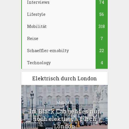
Interviews
74
Lifestyle
56
Mobilität
318
Reise
7
Schaeffler-emobilty
22
Technology
4
Elektrisch durch London
Mobilität
Im Black Cab geht es nur
noch elektrisch durch
London