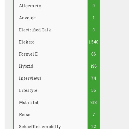
Allgemein
9
Anzeige
1
Electrified Talk
3
Elektro
1.540
Formel E
86
Hybrid
196
Interviews
74
Lifestyle
56
Mobilität
318
Reise
7
Schaeffler-emobilty
22