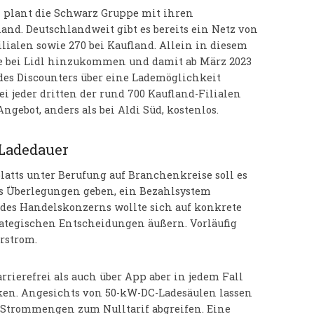
 plant die Schwarz Gruppe mit ihren
and. Deutschlandweit gibt es bereits ein Netz von
ilialen sowie 270 bei Kaufland. Allein in diesem
te bei Lidl hinzukommen und damit ab März 2023
n des Discounters über eine Lademöglichkeit
bei jeder dritten der rund 700 Kaufland-Filialen
 Angebot, anders als bei Aldi Süd, kostenlos.
 Ladedauer
atts unter Berufung auf Branchenkreise soll es
gs Überlegungen geben, ein Bezahlsystem
 des Handelskonzerns wollte sich auf konkrete
rategischen Entscheidungen äußern. Vorläufig
hrstrom.
rierefrei als auch über App aber in jedem Fall
ken. Angesichts von 50-kW-DC-Ladesäulen lassen
 Strommengen zum Nulltarif abgreifen. Eine