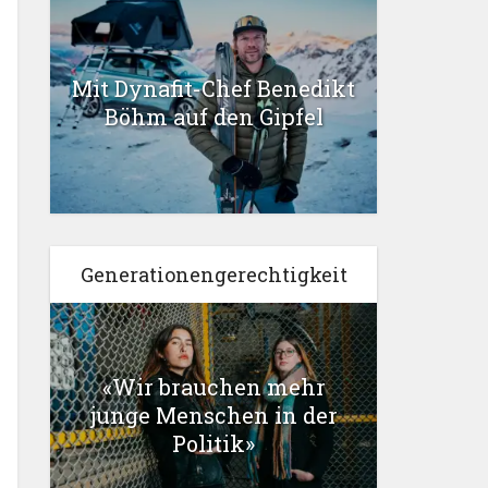
Mit Dynafit-Chef Benedikt
Böhm auf den Gipfel
Generationengerechtigkeit
«Wir brauchen mehr
junge Menschen in der
Politik»