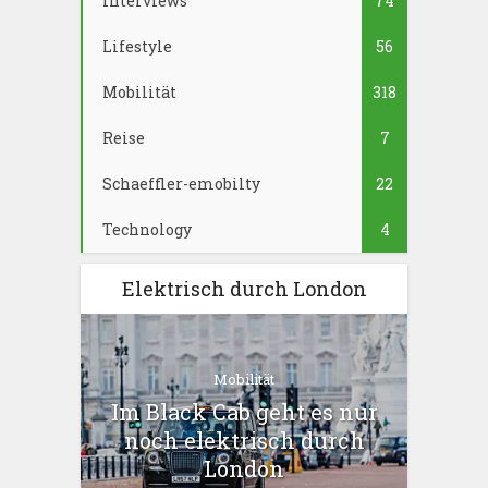
Interviews
74
Lifestyle
56
Mobilität
318
Reise
7
Schaeffler-emobilty
22
Technology
4
Elektrisch durch London
Mobilität
Im Black Cab geht es nur
noch elektrisch durch
London