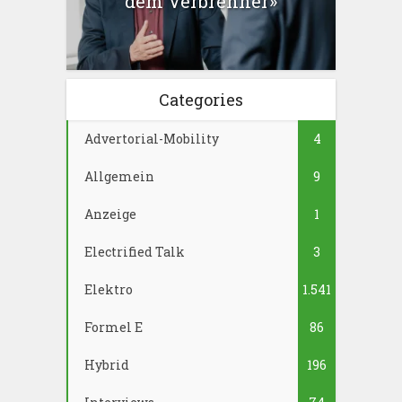
dem Verbrenner»
Categories
Advertorial-Mobility
4
Allgemein
9
Anzeige
1
Electrified Talk
3
Elektro
1.541
Formel E
86
Hybrid
196