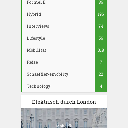
Formel E
86
Hybrid
196
Interviews
74
Lifestyle
56
Mobilität
318
Reise
7
Schaeffler-emobilty
22
Technology
4
Elektrisch durch London
Mobilität