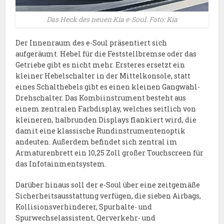
Das Heck des neuen Kia e-Soul. Foto: Kia
Der Innenraum des e-Soul präsentiert sich
aufgeräumt. Hebel für die Feststellbremse oder das
Getriebe gibt es nicht mehr. Ersteres ersetzt ein
kleiner Hebelschalter in der Mittelkonsole, statt
eines Schalthebels gibt es einen kleinen Gangwahl-
Drehschalter. Das Kombiinstrument besteht aus
einem zentralen Farbdisplay, welches seitlich von
kleineren, halbrunden Displays flankiert wird, die
damit eine klassische Rundinstrumentenoptik
andeuten. Außerdem befindet sich zentral im
Armaturenbrett ein 10,25 Zoll großer Touchscreen für
das Infotainmentsystem.
Darüber hinaus soll der e-Soul über eine zeitgemäße
Sicherheitsausstattung verfügen, die sieben Airbags,
Kollisionsverhinderer, Spurhalte- und
Spurwechselassistent, Qerverkehr- und