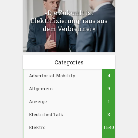
«Die Zukunft ist
Elektrifizierung, raus aus
dem Verbrenner»
Categories
Advertorial-Mobility
4
Allgemein
9
Anzeige
1
Electrified Talk
3
Elektro
1.540