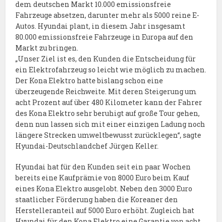
dem deutschen Markt 10.000 emissionsfreie
Fahrzeuge absetzen, darunter mehr als 5000 reine E-
Autos. Hyundai plant, in diesem Jahr insgesamt
80.000 emissionsfreie Fahrzeuge in Europa auf den
Markt zu bringen.
„Unser Ziel ist es, den Kunden die Entscheidung für
ein Elektrofahrzeug so leicht wie möglich zu machen.
Der Kona Elektro hatte bislang schon eine
überzeugende Reichweite. Mit deren Steigerung um
acht Prozent auf über 480 Kilometer kann der Fahrer
des Kona Elektro sehr beruhigt auf große Tour gehen,
denn nun lassen sich mit einer einzigen Ladung noch
längere Strecken umweltbewusst zurücklegen“, sagte
Hyundai-Deutschlandchef Jürgen Keller.
Hyundai hat für den Kunden seit ein paar Wochen
bereits eine Kaufprämie von 8000 Euro beim Kauf
eines Kona Elektro ausgelobt. Neben den 3000 Euro
staatlicher Förderung haben die Koreaner den
Herstelleranteil auf 5000 Euro erhöht. Zugleich hat
Hyundai für den Kona Elektro eine Garantie von acht