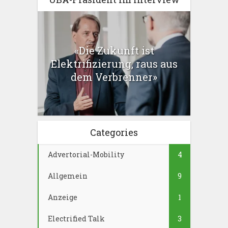
«Die Zukunft ist
Elektrifizierung, raus aus
dem Verbrenner»
Categories
Advertorial-Mobility
4
Allgemein
9
Anzeige
1
Electrified Talk
3