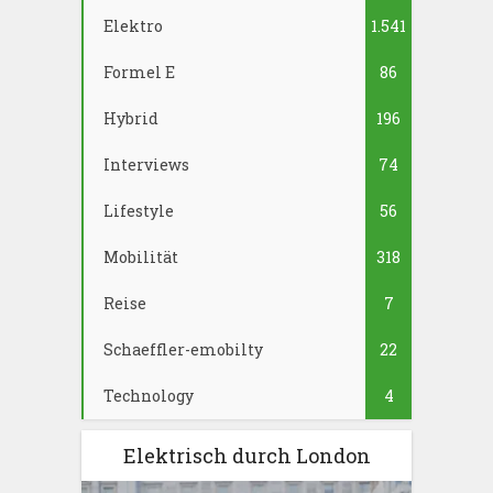
Elektro
1.541
Formel E
86
Hybrid
196
Interviews
74
Lifestyle
56
Mobilität
318
Reise
7
Schaeffler-emobilty
22
Technology
4
Elektrisch durch London