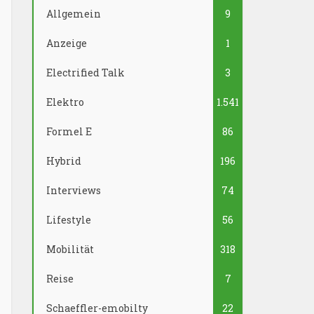
Allgemein
9
Anzeige
1
Electrified Talk
3
Elektro
1.541
Formel E
86
Hybrid
196
Interviews
74
Lifestyle
56
Mobilität
318
Reise
7
Schaeffler-emobilty
22