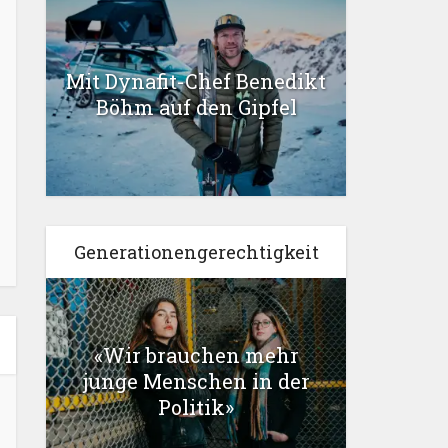
Mit Dynafit-Chef Benedikt
Böhm auf den Gipfel
Generationengerechtigkeit
«Wir brauchen mehr
junge Menschen in der
Politik»