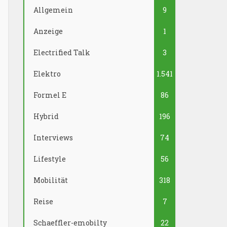
Allgemein
9
Anzeige
1
Electrified Talk
3
Elektro
1.541
Formel E
86
Hybrid
196
Interviews
74
Lifestyle
56
Mobilität
318
Reise
7
Schaeffler-emobilty
22