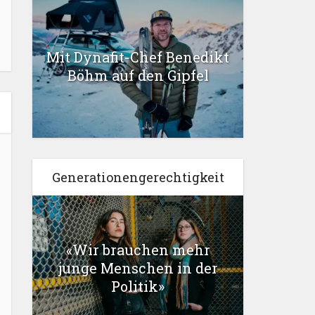
Mit Dynafit-Chef Benedikt
Böhm auf den Gipfel
Generationengerechtigkeit
«Wir brauchen mehr
junge Menschen in der
Politik»