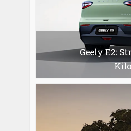
Geely E2: St
Kil