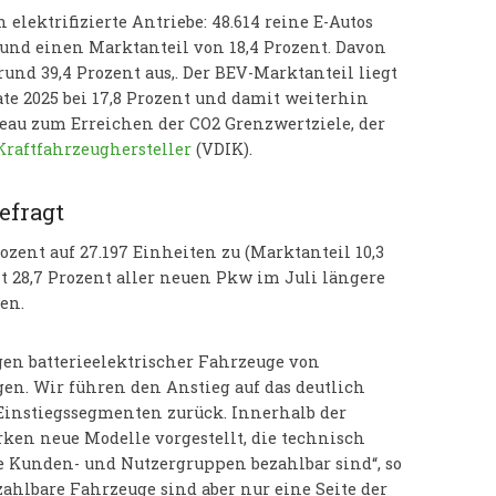
elektrifizierte Antriebe: 48.614 reine E-Autos
 und einen Marktanteil von 18,4 Prozent. Davon
nd 39,4 Prozent aus,. Der BEV-Marktanteil liegt
e 2025 bei 17,8 Prozent und damit weiterhin
eau zum Erreichen der CO2 Grenzwertziele, der
Kraftfahrzeughersteller
(VDIK).
efragt
ozent auf 27.197 Einheiten zu (Marktanteil 10,3
 28,7 Prozent aller neuen Pkw im Juli längere
en.
gen batterieelektrischer Fahrzeuge von
gen. Wir führen den Anstieg auf das deutlich
Einstiegssegmenten zurück. Innerhalb der
ken neue Modelle vorgestellt, die technisch
te Kunden- und Nutzergruppen bezahlbar sind“, so
zahlbare Fahrzeuge sind aber nur eine Seite der