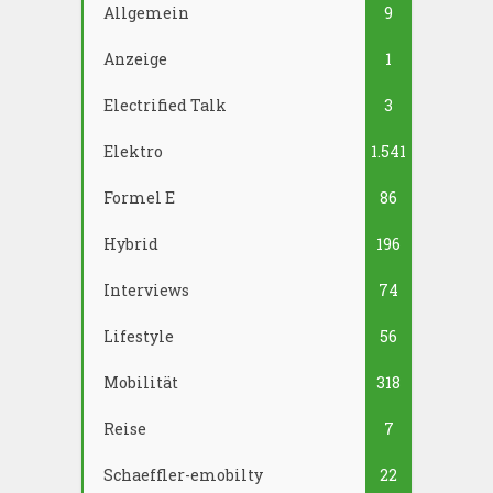
Allgemein
9
Anzeige
1
Electrified Talk
3
Elektro
1.541
Formel E
86
Hybrid
196
Interviews
74
Lifestyle
56
Mobilität
318
Reise
7
Schaeffler-emobilty
22