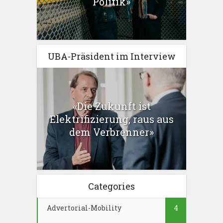
Politik»
UBA-Präsident im Interview
«Die Zukunft ist
Elektrifizierung, raus aus
dem Verbrenner»
Categories
Advertorial-Mobility
4