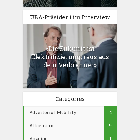
UBA-Präsident im Interview
«Die Zukunft ist
Elektrifizierung, raus aus
dem Verbrenner»
Categories
Advertorial-Mobility
4
Allgemein
9
Anzeige
1