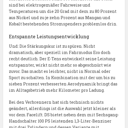
sind bei elektrogemäßer Fahrweise und
Temperaturen um die 20 Grad mit dem zu 80 Prozent
aus Nickel und zu je zehn Prozent aus Mangan und
Kobalt bestehenden Stromspenders problemlos drin.
Entspannte Leistungsentwicklung
Und: Die Stärkungskur ist zu spüren. Nicht
dramatisch, aber speziell im Fahrmodus Eco doch
recht deutlich. Der E-Tens entwickelt seine Leistung
entspannter, wirkt nicht mehr so abgeschnürt wie
zuvor. Das macht es leichter, nicht in Normal oder
Sport zu schalten. In Kombination mit der um bis zu
sieben Prozent verbesserten Aerodynamik bringt das
im Alltagsbetrieb mehr Kilometer pro Ladung.
Bei den Verbrennern hat sich technisch nichts
geändert, allerdings ist die Auswahl jetzt kleiner als
vor dem Facelift. DS bietet neben dem mit Sechsgang-
Handschalter 100 PS leistenden 1,3-Liter-Benziner
mit drei Zylindern und dessen Variante mit