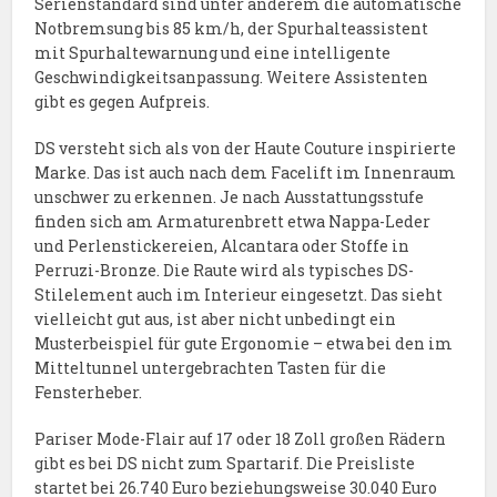
Serienstandard sind unter anderem die automatische
Notbremsung bis 85 km/h, der Spurhalteassistent
mit Spurhaltewarnung und eine intelligente
Geschwindigkeitsanpassung. Weitere Assistenten
gibt es gegen Aufpreis.
DS versteht sich als von der Haute Couture inspirierte
Marke. Das ist auch nach dem Facelift im Innenraum
unschwer zu erkennen. Je nach Ausstattungsstufe
finden sich am Armaturenbrett etwa Nappa-Leder
und Perlenstickereien, Alcantara oder Stoffe in
Perruzi-Bronze. Die Raute wird als typisches DS-
Stilelement auch im Interieur eingesetzt. Das sieht
vielleicht gut aus, ist aber nicht unbedingt ein
Musterbeispiel für gute Ergonomie – etwa bei den im
Mitteltunnel untergebrachten Tasten für die
Fensterheber.
Pariser Mode-Flair auf 17 oder 18 Zoll großen Rädern
gibt es bei DS nicht zum Spartarif. Die Preisliste
startet bei 26.740 Euro beziehungsweise 30.040 Euro