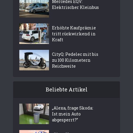
Mercedes EQV:
Elektrischer Kleinbus
Erhöhte Kaufprämie
tritt rückwirkend in
Kraft
CityQ: Pedelec mit bis
zu 100 Kilometern
Reichweite
Beliebte Artikel
„Alexa, frage Skoda:
Ist mein Auto
abgesperrt?”