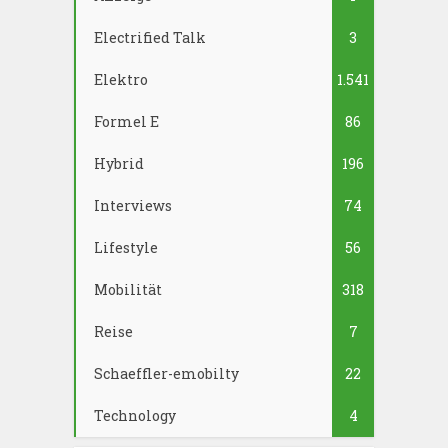
Electrified Talk
3
Elektro
1.541
Formel E
86
Hybrid
196
Interviews
74
Lifestyle
56
Mobilität
318
Reise
7
Schaeffler-emobilty
22
Technology
4