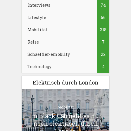
Interviews
74
Lifestyle
56
Mobilität
318
Reise
7
Schaeffler-emobilty
22
Technology
4
Elektrisch durch London
Mobilität
Im Black Cab geht es nur
noch elektrisch durch
London