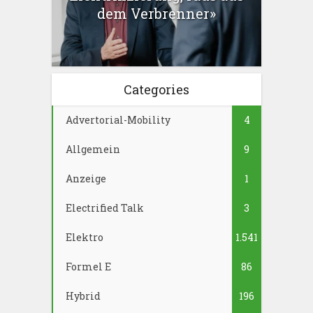
dem Verbrenner»
Categories
Advertorial-Mobility
4
Allgemein
9
Anzeige
1
Electrified Talk
3
Elektro
1.541
Formel E
86
Hybrid
196