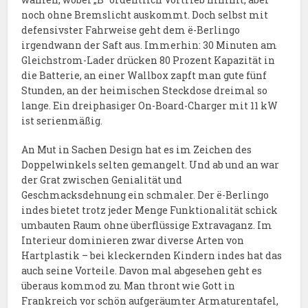
noch ohne Bremslicht auskommt. Doch selbst mit
defensivster Fahrweise geht dem ë-Berlingo
irgendwann der Saft aus. Immerhin: 30 Minuten am
Gleichstrom-Lader drücken 80 Prozent Kapazität in
die Batterie, an einer Wallbox zapft man gute fünf
Stunden, an der heimischen Steckdose dreimal so
lange. Ein dreiphasiger On-Board-Charger mit 11 kW
ist serienmäßig.
An Mut in Sachen Design hat es im Zeichen des
Doppelwinkels selten gemangelt. Und ab und an war
der Grat zwischen Genialität und
Geschmacksdehnung ein schmaler. Der ë-Berlingo
indes bietet trotz jeder Menge Funktionalität schick
umbauten Raum ohne überflüssige Extravaganz. Im
Interieur dominieren zwar diverse Arten von
Hartplastik – bei kleckernden Kindern indes hat das
auch seine Vorteile. Davon mal abgesehen geht es
überaus kommod zu. Man thront wie Gott in
Frankreich vor schön aufgeräumter Armaturentafel,