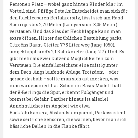
Personen Platz – wobei ganz hinten Kinder klar im
Vorteil sind. Pfiffige Details: Entscheidet man sich für
den flachlegbaren Beifahrersitz, lässt sich am Rand
Sperriges bis 2,70 Meter (Langversion: 3,05 Meter)
verstauen. Und das Glas der Heckklappe kann man
extra öffnen. Hinter der üblichen Bestuhlung packt
Citroëns Raum-Gleiter 775 Liter weg (lang: 1050),
umgeklappt sind’s 2,1 Kubikmeter (lang: 2,7). Und: Es
gibt mehr als zwei Dutzend Möglichkeiten zum
Verstauen. Die einfallsreichste: eine mittig unter
dem Dach längs laufende Ablage. Trotzdem – oder
gerade deshalb – sollte man sich gut merken, was
man wo deponiert hat. Schon im Basis-Modell hält
der ë-Berlingo die Spur, erkennt Fußgänger und
bremst bei Gefahr. Darüber hinaus ist allerlei
Annehmliches im Angebot wie etwa
Rückfahrkamera, Abstandstempomat, Parkassistent
sowie seitliche Sensoren, die warnen, bevor man sich
hässliche Dellen in die Flanke fährt.