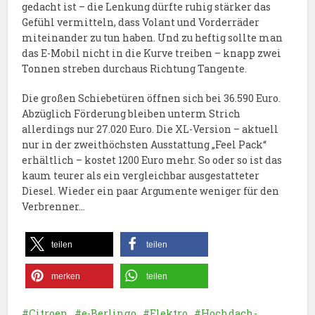
gedacht ist – die Lenkung dürfte ruhig stärker das
Gefühl vermitteln, dass Volant und Vorderräder
miteinander zu tun haben. Und zu heftig sollte man
das E-Mobil nicht in die Kurve treiben – knapp zwei
Tonnen streben durchaus Richtung Tangente.
Die großen Schiebetüren öffnen sich bei 36.590 Euro.
Abzüglich Förderung bleiben unterm Strich
allerdings nur 27.020 Euro. Die XL-Version – aktuell
nur in der zweithöchsten Ausstattung „Feel Pack“
erhältlich – kostet 1200 Euro mehr. So oder so ist das
kaum teurer als ein vergleichbar ausgestatteter
Diesel. Wieder ein paar Argumente weniger für den
Verbrenner…
teilen
teilen
merken
teilen
Citroen
e-Berlingo
Elektro
Hochdach-