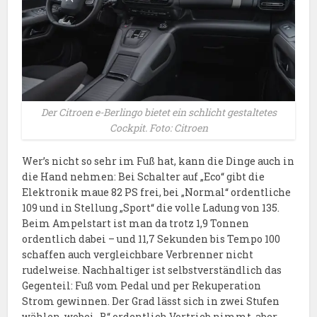
Der Citroen e-Berlingo bietet ein schlicht gestaltetes
Cockpit. Foto: Citroen
Wer’s nicht so sehr im Fuß hat, kann die Dinge auch in
die Hand nehmen: Bei Schalter auf „Eco“ gibt die
Elektronik maue 82 PS frei, bei „Normal“ ordentliche
109 und in Stellung „Sport“ die volle Ladung von 135.
Beim Ampelstart ist man da trotz 1,9 Tonnen
ordentlich dabei – und 11,7 Sekunden bis Tempo 100
schaffen auch vergleichbare Verbrenner nicht
rudelweise. Nachhaltiger ist selbstverständlich das
Gegenteil: Fuß vom Pedal und per Rekuperation
Strom gewinnen. Der Grad lässt sich in zwei Stufen
wählen, wobei „B“ ordentlich Vortrieb nimmt, aber