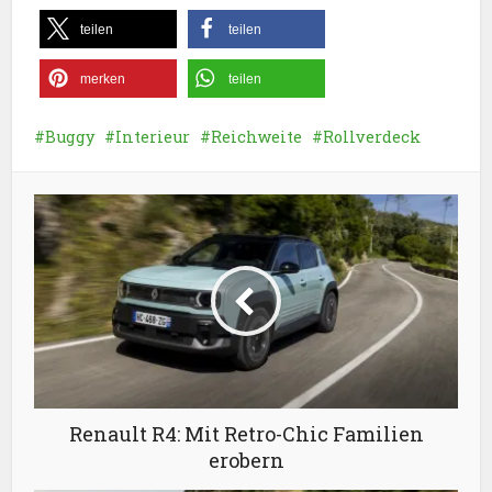
teilen
teilen
merken
teilen
Buggy
Interieur
Reichweite
Rollverdeck
Renault R4: Mit Retro-Chic Familien
erobern