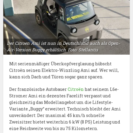
Der Citroen Ami ist nun in Deutschland auch als Open-
Air-Version Buggy erhältlich. Foto: Stellantis
Mit serienmäßiger Überkopfverglasung hübscht
Citroën seinen Elektro-Winzling Ami auf. Wer will,
kann sich Dach und Türen sogar ganz sparen.
Der französische Autobauer
Citroën
hat seinem L6e-
Stromer Ami ein dezentes Facelift verpasst und
gleichzeitig das Modellangebot um die Lifestyle-
Variante „Buggy“ erweitert. Technisch bleibt der Ami
unverändert: Der maximal 45 km/h schnelle
Zweisitzer bietet weiterhin 6 kW (8 PS) Leistung und
eine Reichweite von bis zu 75 Kilometern.