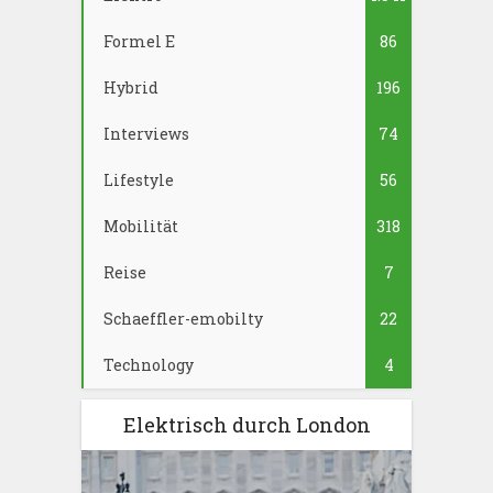
Formel E
86
Hybrid
196
Interviews
74
Lifestyle
56
Mobilität
318
Reise
7
Schaeffler-emobilty
22
Technology
4
Elektrisch durch London