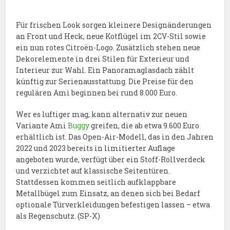
Für frischen Look sorgen kleinere Designänderungen
an Front und Heck, neue Kotflügel im 2CV-Stil sowie
ein nun rotes Citroën-Logo. Zusätzlich stehen neue
Dekorelemente in drei Stilen für Exterieur und
Interieur zur Wahl. Ein Panoramaglasdach zählt
künftig zur Serienausstattung. Die Preise für den
regulären Ami beginnen bei rund 8.000 Euro.
Wer es luftiger mag, kann alternativ zur neuen
Variante Ami
Buggy
greifen, die ab etwa 9.600 Euro
erhältlich ist. Das Open-Air-Modell, das in den Jahren
2022 und 2023 bereits in limitierter Auflage
angeboten wurde, verfügt über ein Stoff-Rollverdeck
und verzichtet auf klassische Seitentüren.
Stattdessen kommen seitlich aufklappbare
Metallbügel zum Einsatz, an denen sich bei Bedarf
optionale Türverkleidungen befestigen lassen – etwa
als Regenschutz. (SP-X)