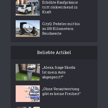
Erhöhte Kaufprämie
tritt rückwirkend in
Kraft
CityQ: Pedelec mit bis
zu 100 Kilometern
Reichweite
Beliebte Artikel
„Alexa, frage Skoda:
Ist mein Auto
abgesperrt?”
„Ohne Verantwortung
gibt es keine Freiheit“