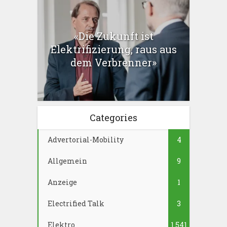
«Die Zukunft ist
Elektrifizierung, raus aus
dem Verbrenner»
Categories
Advertorial-Mobility
4
Allgemein
9
Anzeige
1
Electrified Talk
3
Elektro
1.541