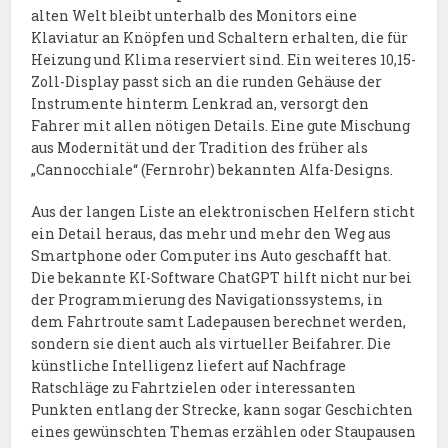
alten Welt bleibt unterhalb des Monitors eine
Klaviatur an Knöpfen und Schaltern erhalten, die für
Heizung und Klima reserviert sind. Ein weiteres 10,15-
Zoll-Display passt sich an die runden Gehäuse der
Instrumente hinterm Lenkrad an, versorgt den
Fahrer mit allen nötigen Details. Eine gute Mischung
aus Modernität und der Tradition des früher als
„Cannocchiale“ (Fernrohr) bekannten Alfa-Designs.
Aus der langen Liste an elektronischen Helfern sticht
ein Detail heraus, das mehr und mehr den Weg aus
Smartphone oder Computer ins Auto geschafft hat.
Die bekannte KI-Software ChatGPT hilft nicht nur bei
der Programmierung des Navigationssystems, in
dem Fahrtroute samt Ladepausen berechnet werden,
sondern sie dient auch als virtueller Beifahrer. Die
künstliche Intelligenz liefert auf Nachfrage
Ratschläge zu Fahrtzielen oder interessanten
Punkten entlang der Strecke, kann sogar Geschichten
eines gewünschten Themas erzählen oder Staupausen