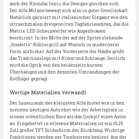
auch der Hyundai Ionic, die Designs gleichen sich.
Der Alfa Milano bewegt sich also in guter Gesellschaft.
Natürlich garniert mit italienischer Eleganz wie den
ultraschmalen dreigeteilten Tagfahrleuchten, das die
Matrix-LED-Scheinwerfer wie Augenbrauen
beschirmt. In der Mitte der auf der Spitze stehende
„Scudetto“-Kühlergrill auf Wunsch in modernerer
Form als bisher. Auf der Vorderseite der Haube grüßt
das Traditionslogo mit Kreuz und Schlange. Seitlich
wird die Optik von den beiderseits kurzen
Überhängen und den dezenten Umrandungen der
Kotflügel geprägt.
Wertige Materialien verwandt
Der Innenraum des kleinsten Alfa mutet wie in den
meisten heutigen Auto eher wie der Arbeitsplatz in
einem ordentlichen Büro als das Cockpit eines Autos
an. Eingebettet in erlesene Materialien ist ein 10,25
Zoll großer TFT-Bildschirm der Blickfang. Wichtige
Funktionen werden per Touchscreen bedient. Aus der