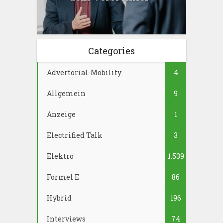
Categories
Advertorial-Mobility
4
Allgemein
9
Anzeige
1
Electrified Talk
3
Elektro
1.539
Formel E
86
Hybrid
196
Interviews
74