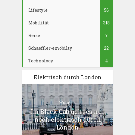
Lifestyle
56
Mobilität
318
Reise
7
Schaeffler-emobilty
22
Technology
4
Elektrisch durch London
Mobilität
Im Black Cab geht es nur
noch elektrisch durch
London