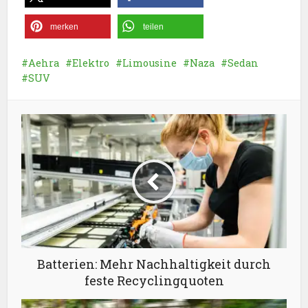
merken
teilen
Aehra
Elektro
Limousine
Naza
Sedan
SUV
Batterien: Mehr Nachhaltigkeit durch
feste Recyclingquoten