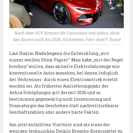
Nach dem SUV kommt die Limousine von Aehra: doch
das dauert noch bis 2026, frühestens. Foto: Axel F. Busse
Laut Hazim Nada begann die Entwicklung „mit
einem weißen Stück Papier“. Man habe „mit der Regel
brechen“ wollen, dass aktuelle Elektrofahrzeuge wie
konventionelle Autos aussehen, bei denen lediglich
der Verbrenner- durch einen Elektroantrieb ersetzt
worden sei. Als frühestes Auslieferungsjahr der
Aehra-Schöpfungen gilt derzeit 2026 und so
bestimmen gegenwärtig noch Inszenierung und
Dramaturgie das Geschehen statt nachvollziehbarer
Geschäftszahlen oder andere harte Fakten.
Am jetzt enthüllten Viertürer sind als eines der
wenigen technischen Details Brembo-Bremssättel zu