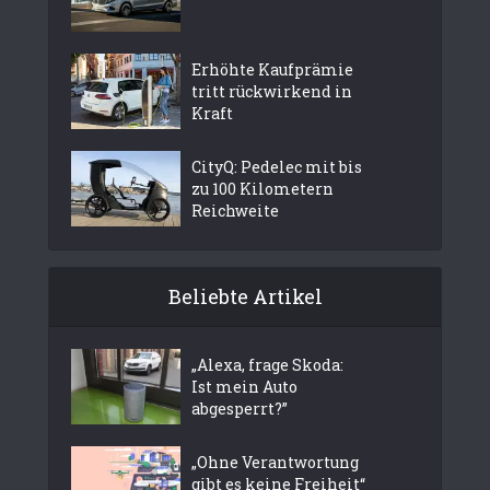
Erhöhte Kaufprämie
tritt rückwirkend in
Kraft
CityQ: Pedelec mit bis
zu 100 Kilometern
Reichweite
Beliebte Artikel
„Alexa, frage Skoda:
Ist mein Auto
abgesperrt?”
„Ohne Verantwortung
gibt es keine Freiheit“