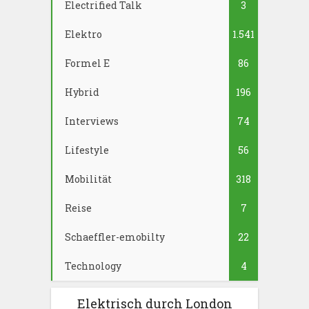
Electrified Talk
3
Elektro
1.541
Formel E
86
Hybrid
196
Interviews
74
Lifestyle
56
Mobilität
318
Reise
7
Schaeffler-emobilty
22
Technology
4
Elektrisch durch London