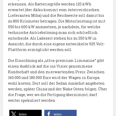
erkennen. Als Batteriegröße werden 120 kWh
erwartet (der Akku kommt vom österreichischen
Lieferanten Miba) und die Reichweite soll damit bis
zu 800 Kilometer betragen. Die Motorleistung ist mit
550 bis 600 kW anzusetzen, je nachdem, für welche
technische Antriebslösung man sich schließlich
entscheide. Als Ladezeit stehen bis zu 350 kW in
Aussicht, die durch eine eigene entwickelte 925 Volt-
Plattform ermöglicht werden soll.
Die Einordnung als „ultra-premium Limousine“ gibt
einen Ausblick auf die ins Visier genommene
Kundschaft und den zu erwartenden Preis: Zwischen
160.000 und 180.000 Euro wird der Wagen in Europa
wohl kosten. Dort soll der Sedan zunächst angeboten
werden, später China und der Nahe Osten folgen. Über
die Frage, wer wo die Fertigung übernimmt, darf
weiter spekuliert werden.
teilen
teilen