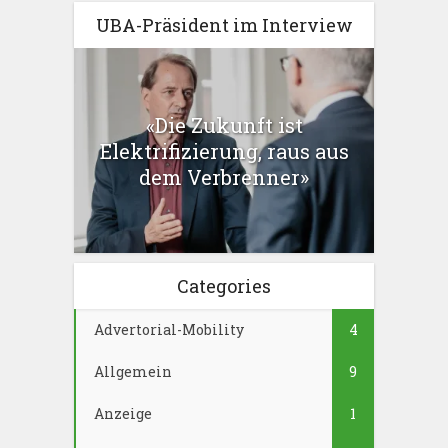
UBA-Präsident im Interview
«Die Zukunft ist
Elektrifizierung, raus aus
dem Verbrenner»
Categories
Advertorial-Mobility
4
Allgemein
9
Anzeige
1