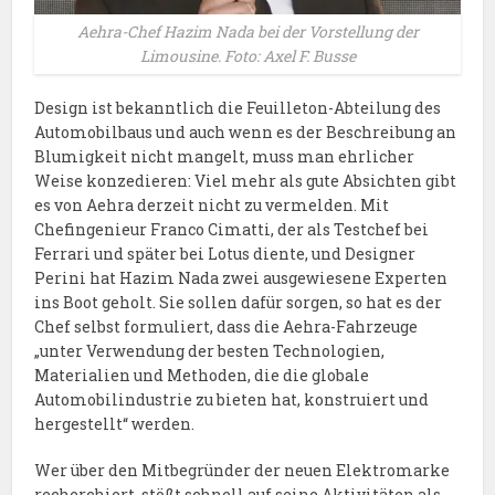
Aehra-Chef Hazim Nada bei der Vorstellung der
Limousine. Foto: Axel F. Busse
Design ist bekanntlich die Feuilleton-Abteilung des
Automobilbaus und auch wenn es der Beschreibung an
Blumigkeit nicht mangelt, muss man ehrlicher
Weise konzedieren: Viel mehr als gute Absichten gibt
es von Aehra derzeit nicht zu vermelden. Mit
Chefingenieur Franco Cimatti, der als Testchef bei
Ferrari und später bei Lotus diente, und Designer
Perini hat Hazim Nada zwei ausgewiesene Experten
ins Boot geholt. Sie sollen dafür sorgen, so hat es der
Chef selbst formuliert, dass die Aehra-Fahrzeuge
„unter Verwendung der besten Technologien,
Materialien und Methoden, die die globale
Automobilindustrie zu bieten hat, konstruiert und
hergestellt“ werden.
Wer über den Mitbegründer der neuen Elektromarke
recherchiert, stößt schnell auf seine Aktivitäten als