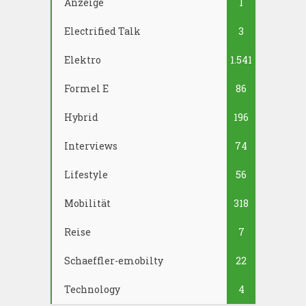
Anzeige
1
Electrified Talk
3
Elektro
1.541
Formel E
86
Hybrid
196
Interviews
74
Lifestyle
56
Mobilität
318
Reise
7
Schaeffler-emobilty
22
Technology
4