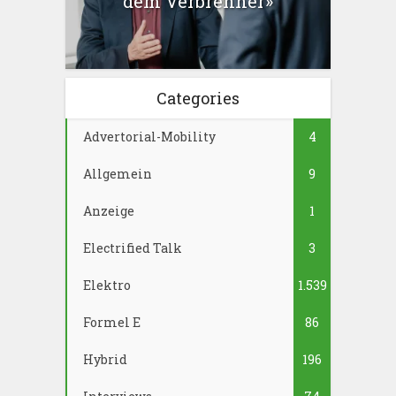
dem Verbrenner»
Categories
Advertorial-Mobility
4
Allgemein
9
Anzeige
1
Electrified Talk
3
Elektro
1.539
Formel E
86
Hybrid
196