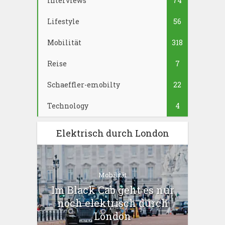
Interviews
74
Lifestyle
56
Mobilität
318
Reise
7
Schaeffler-emobilty
22
Technology
4
Elektrisch durch London
Mobilität
Im Black Cab geht es nur
noch elektrisch durch
London