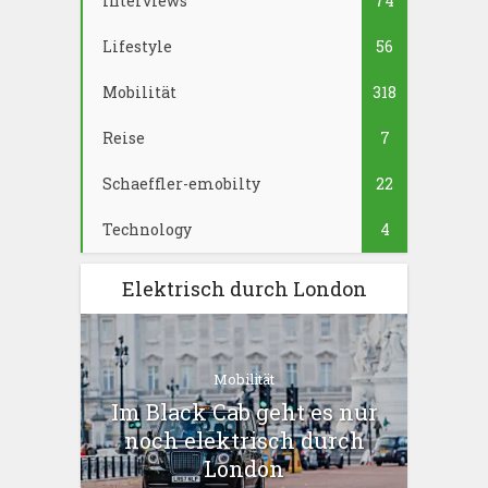
Interviews
74
Lifestyle
56
Mobilität
318
Reise
7
Schaeffler-emobilty
22
Technology
4
Elektrisch durch London
Mobilität
Im Black Cab geht es nur
noch elektrisch durch
London