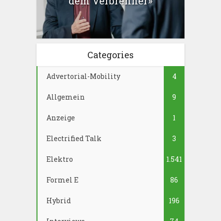
dem Verbrenner»
Categories
Advertorial-Mobility
4
Allgemein
9
Anzeige
1
Electrified Talk
3
Elektro
1.541
Formel E
86
Hybrid
196