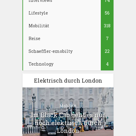
Interviews
74
Lifestyle
56
Mobilität
318
Reise
7
Schaeffler-emobilty
22
Technology
4
Elektrisch durch London
Mobilität
Im Black Cab geht es nur
noch elektrisch durch
London