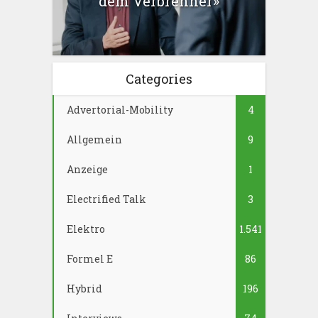
dem Verbrenner»
Categories
Advertorial-Mobility
4
Allgemein
9
Anzeige
1
Electrified Talk
3
Elektro
1.541
Formel E
86
Hybrid
196