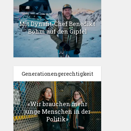
Mit Dynafit-Chef Benedikt
Böhm auf den Gipfel
Generationengerechtigkeit
«Wir brauchen mehr
junge Menschen in der
Politik»