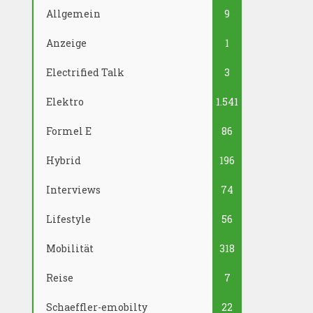
Allgemein
9
Anzeige
1
Electrified Talk
3
Elektro
1.541
Formel E
86
Hybrid
196
Interviews
74
Lifestyle
56
Mobilität
318
Reise
7
Schaeffler-emobilty
22