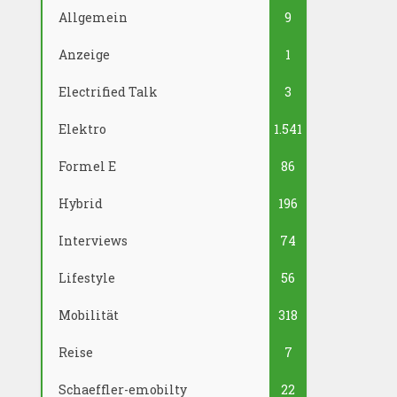
Allgemein
9
Anzeige
1
Electrified Talk
3
Elektro
1.541
Formel E
86
Hybrid
196
Interviews
74
Lifestyle
56
Mobilität
318
Reise
7
Schaeffler-emobilty
22