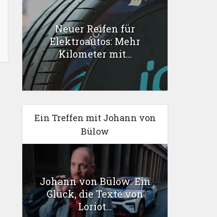
Neuer Reifen für
Elektroautos: Mehr
Kilometer mit...
Ein Treffen mit Johann von
Bülow
Johann von Bülow: Ein
Glück, die Texte von
Loriot...