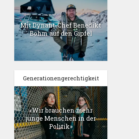
Mit Dynafit-Chef Benedikt
Böhm auf den Gipfel
Generationengerechtigkeit
«Wir brauchen mehr
junge Menschen in der
Politik»