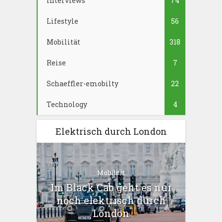
Interviews
74
Lifestyle
56
Mobilität
318
Reise
7
Schaeffler-emobilty
22
Technology
4
Elektrisch durch London
Mobilität
Im Black Cab geht es nur
noch elektrisch durch
London