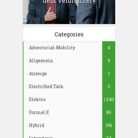
dem Verbrenner»
Categories
Advertorial-Mobility
4
Allgemein
9
Anzeige
1
Electrified Talk
3
Elektro
1.540
Formel E
86
Hybrid
196